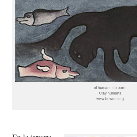
el humano de barro
Clay humans
www.bowers.org
En la tercera